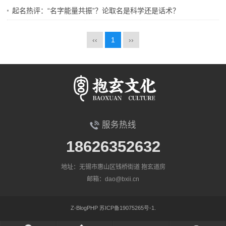
起名热评：“名字能量共振”？论取名是科学还是话术？
‹‹
1
››
服务热线
18626352632
地址：无锡市惠山区钱桥街道 抱玄道房
邮箱：dao@bxii.cn
Z-BlogPHP
苏ICP备19075265号-1.