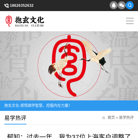
18626352632
抱玄文化-感悟国学智慧，挖掘内在力量！
易学热评
首页
»
易学热评
郁知：过去一年，我为37位上海客户调整了