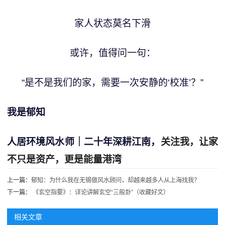
家人状态莫名下滑
或许，值得问一句：
“是不是我们的家，需要一次安静的‘校准’？”
我是郁知
人居环境
风水师
｜
二十年
深耕江南
，
关注我，让家
不只是资产，更是能量港湾
上一篇：
郁知：为什么我在无锡做风水顾问，却越来越多人从上海找我？
下一篇：
《玄空指要》：详论讲解玄空“三般卦”（收藏好文）
相关文章