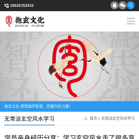
18626352632
抱玄文化-感悟国学智慧，挖掘内在力量！
无常派玄空风水学习
首页
»
无常派玄空风水学习
学员亲身经历分享：学习玄空风水走了很多弯