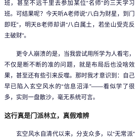
班，甚至不远千里去参加某位“名师”的三天学习
班。可结果呢？今天听A老师说“八白为财星，到门
即旺”，明天B老师却讲“八白属土，若坐山受克反
主破财”。
更令人崩溃的是，当我尝试用所学为人看宅，
不仅是断不断的准的问题，就是布局后也没啥效
果，甚至还有些引来反噬。那时我才意识到：自己
早已陷入玄空风水的“信息沼泽”——看似学了很
多，实则一盘散沙，毫无系统可言。
这行真是门派林立，真假难辨
玄空风水自清代以来，分支众多，以“无常派”