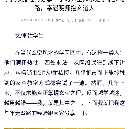
路，幸遇明师抱玄道人
2026-04-28 16:10:06
|
发布者: 抱玄
|
查看: 7573
|
评论: 0
文/李姓学生
在当代玄空风水的学习圈中，有这样一类人：
他们满怀热忱，四处求法，从网络课程到线下讲
座，从畅销书到“大师”私授，几乎把市面上能接触
到的玄空教学方式都尝试了一遍。然而，几年下
来，不仅未能真正掌握玄空之理，反而越学越迷，
越用越错——我，就是其中之一，下面我就把我这
些年走弯路的经验跟大家分享一下。