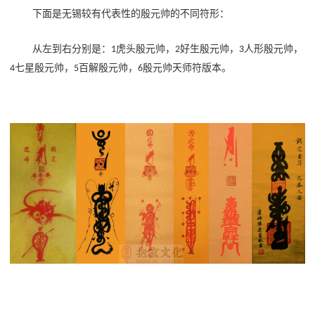
下面是无锡较有代表性的殷元帅的不同符形：
虎头殷元帅，
好生殷元帅，
人形殷元帅，
从左到右分别是：1
2
3
七星殷元帅，
百解殷元帅，
殷元帅天师符版本。
4
5
6