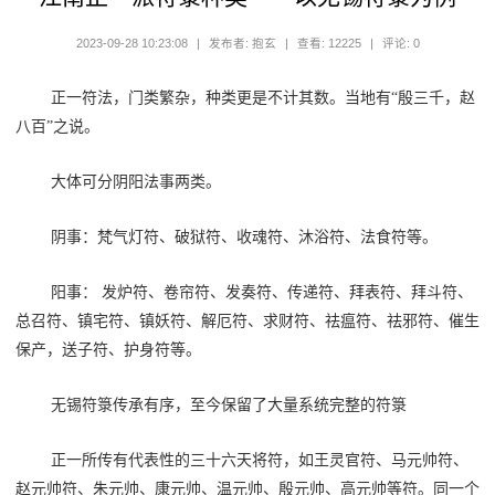
2023-09-28 10:23:08
|
发布者: 抱玄
|
查看: 12225
|
评论: 0
正一符法，
门类繁杂
，
种类更是不计其数。
当地有
“殷三千，赵
八百”之说。
大体可分阴阳法事两类。
阴事：梵气灯符、破狱符、收魂符、沐浴符、法食符等。
阳事：
发炉符、卷帘符、发奏符、传递符、拜表符、拜斗符、
总召符、镇宅符、镇妖符、解厄符、求财符、祛瘟符、祛邪符、催生
保产，送子符、护身符等。
无锡符箓传承有序，至今保留了大量系统完整的符箓
正一所传有代表性的三十六天将符，如王灵官符、马元帅符、
赵元帅符、朱元帅、康元帅、温元帅、殷元帅、高元帅等符。同一个