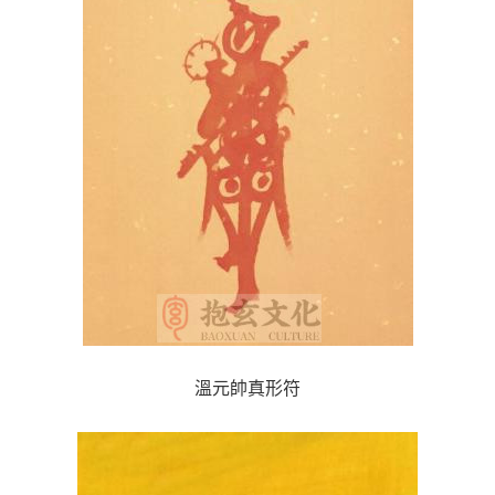
溫元帥
真形符