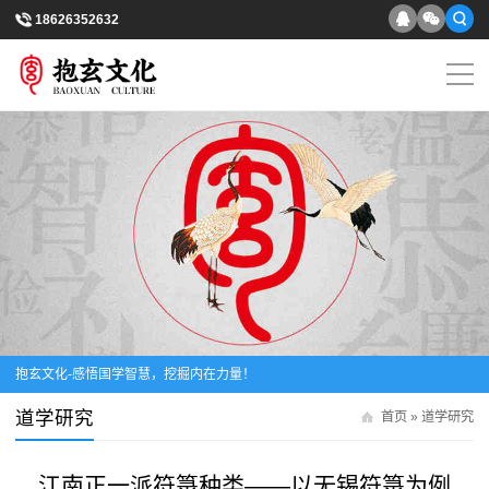
18626352632
抱玄文化-感悟国学智慧，挖掘内在力量！
道学研究
首页
»
道学研究
江南正一派符箓种类——以无锡符箓为例