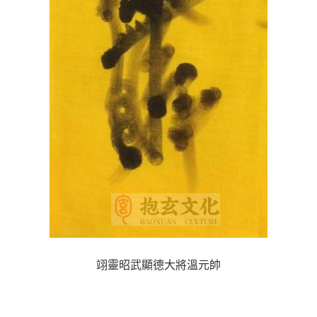
翊
靈昭
武顯德大將溫元帥