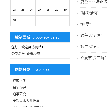
夏至三香味正
24
25
26
27
28
29
30
“蚌肉馄饨”
31
“疰夏”
端午话“五毒”
控制面板
DIVCONTORPANEL
端午·避五毒
您好，欢迎到访网站！
登录后台
查看权限
立夏节“见三鲜”
网站分类
DIVCATALOG
抱玄国学
易学热评
道学研究
无锡风水大师推荐