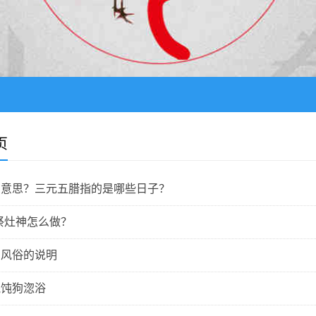
页
么意思？三元五腊指的是哪些日子？
祭灶神怎么做？
、风俗的说明
馄饨狗淴浴