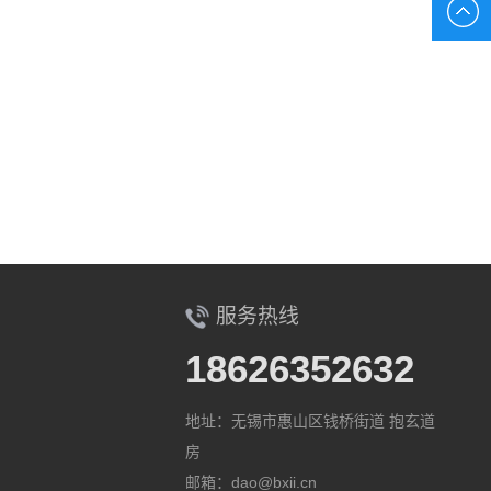
服务热线
18626352632
地址：无锡市惠山区钱桥街道 抱玄道
房
邮箱：dao@bxii.cn