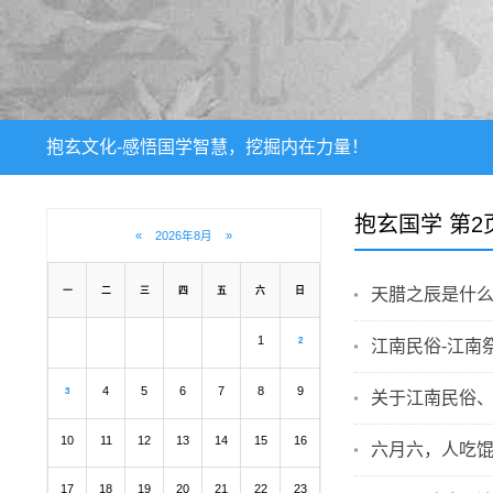
抱玄文化-感悟国学智慧，挖掘内在力量！
抱玄国学 第2
«
2026年8月
»
一
二
三
四
五
六
日
天腊之辰是什
1
2
江南民俗-江南
4
5
6
7
8
9
3
关于江南民俗
10
11
12
13
14
15
16
六月六，人吃
17
18
19
20
21
22
23