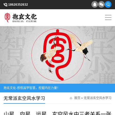
18626352632
抱玄文化-感悟国学智慧，挖掘内在力量！
无常派玄空风水学习
首页
»
无常派玄空风水学习
山星、向星、运星，玄空风水中三者关系一张