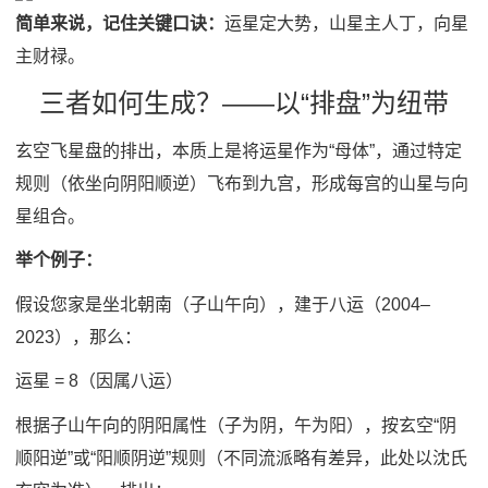
简单来说，记住关键口诀：
运星定大势，山星主人丁，向星
主财禄。
三者如何生成？——以“排盘”为纽带
玄空飞星盘的排出，本质上是将运星作为“母体”，通过特定
规则（依坐向阴阳顺逆）飞布到九宫，形成每宫的山星与向
星组合。
举个例子：
假设您家是坐北朝南（子山午向），建于八运（2004–
2023），那么：
运星 = 8（因属八运）
根据子山午向的阴阳属性（子为阴，午为阳），按玄空“阴
顺阳逆”或“阳顺阴逆”规则（不同流派略有差异，此处以沈氏