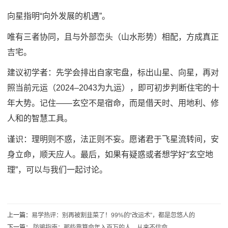
向星指明“向外发展的机遇”。
唯有三者协同，且与外部峦头（山水形势）相配，方成真正
吉宅。
建议初学者：先学会排出自家宅盘，标出山星、向星，再对
照当前元运（2024–2043为九运），即可初步判断住宅的十
年大势。记住——玄空不是宿命，而是借天时、用地利、修
人和的智慧工具。
谨识：理明则不惑，法正则不妄。愿诸君于飞星流转间，安
身立命，顺天应人。最后，如果有疑惑或者想学好“玄空地
理”，可以与我们一起讨论。
上一篇：
易学热评：别再被割韭菜了！99%的“改运术”，都是忽悠人的
下一篇：
防骗指南：那些靠算命年入百万的人，从来不信命