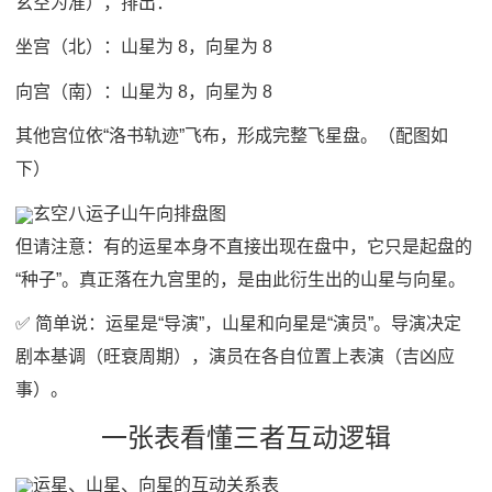
玄空为准），排出：
坐宫（北）：山星为 8，向星为 8
向宫（南）：山星为 8，向星为 8
其他宫位依“洛书轨迹”飞布，形成完整飞星盘。（配图如
下）
玄空八运子山午向排盘图
但请注意：有的运星本身不直接出现在盘中，它只是起盘的
“种子”。真正落在九宫里的，是由此衍生出的山星与向星。
✅ 简单说：运星是“导演”，山星和向星是“演员”。导演决定
剧本基调（旺衰周期），演员在各自位置上表演（吉凶应
事）。
一张表看懂三者互动逻辑
运星、山星、向星的互动关系表