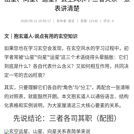
表讲清楚
2026-05-11 15:55:17
|
发布者: 抱玄
|
查看: 12145
|
评论: 0
文｜抱玄道人-说点有用的玄空知识
如果您也在学习玄空会发现，在玄空风水的学习过程中，初
学者常被“山星”“向星”“运星”这三个术语绕得头晕脑胀：它们
到底是什么？各自代表什么含义？又如何相互作用，共同决
定一宅的吉凶旺衰？
其实，只要理解它们各自的“角色”与“分工”，再配合一张清晰
的对照表，就能豁然开朗。本文抱玄道人以通俗语言、结构
化表格和实例说明，为大家
厘清
这三大核心要素的关系。
先说结论：三者各司其职（配图）
玄空运星、山星、向星关系表简单来说