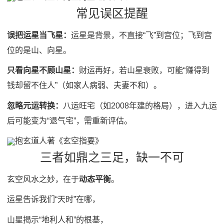
常见误区提醒
误把运星当飞星：
运星是背景，不直接“飞”到宫位；飞到宫
位的是山、向星。
只看向星不顾山星：
财运再好，若山星衰败，可能“赚得到
钱却留不住人”（如家人病弱、夫妻不和）。
忽略元运转换：
八运旺宅（如2008年建的格局），进入九运
后可能变为“退气宅”，需重新评估。
抱玄道人著《玄空指要》
三者如鼎之三足，缺一不可
玄空风水之妙，在于
动态平衡
。
运星告诉我们“天时”在哪，
山星揭示“地利人和”的根基，