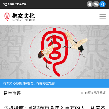
18626352632
抱玄文化-感悟国学智慧，挖掘内在力量！
易学热评
首页
»
易学热评
防骗指南：那些靠算命年入百万的人，从来不