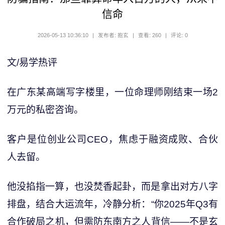
信命
2026-05-13 10:36:10
|
发布者: 抱玄
|
查看: 260
|
评论: 0
文/易学热评
在广东某高端写字楼里，一位命理师刚结束一场2
万元的私密咨询。
客户是位创业公司CEO，焦虑于融资成败、合伙
人去留。
他没掐指一算，也没焚香起卦，而是拿出对方八字
排盘，结合大运流年，冷静分析：“你2025年Q3有
合作破局之机，但需防东南方之人背信——不是玄