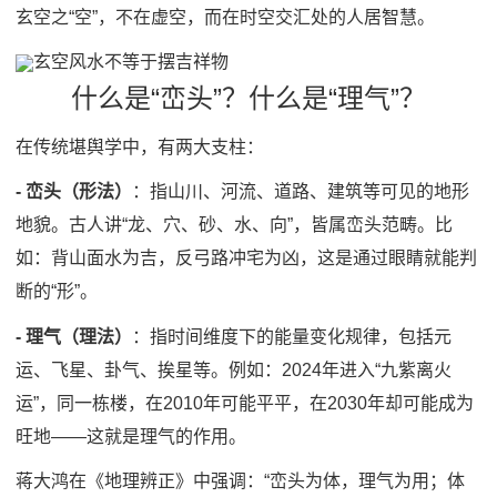
玄空之“空”，不在虚空，而在时空交汇处的人居智慧。
玄空风水不等于摆吉祥物
什么是“峦头”？什么是“理气”？
在传统堪舆学中，有两大支柱：
- 峦头（形法）
：指山川、河流、道路、建筑等可见的地形
地貌。古人讲“龙、穴、砂、水、向”，皆属峦头范畴。比
如：背山面水为吉，反弓路冲宅为凶，这是通过眼睛就能判
断的“形”。
- 理气（理法）
：指时间维度下的能量变化规律，包括元
运、飞星、卦气、挨星等。例如：2024年进入“九紫离火
运”，同一栋楼，在2010年可能平平，在2030年却可能成为
旺地——这就是理气的作用。
蒋大鸿在《地理辨正》中强调：“峦头为体，理气为用；体