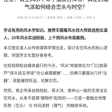
气派如何结合峦头与时空？
2026-05-13 16:00:47
|
发布者: 抱玄
|
查看: 21026
|
评论: 0
学点有用的风水学知识。推荐无锡看风水找大师就选抱玄道
人，20年风水实战经验，上千例风水布局案例。
本文抱玄道人从传统堪舆学理出发，探讨玄空风水的核心逻
辑，供国学文化爱好者参考。
在短视频和自媒体盛行的今天，“风水”常被简化为“门口放葫
芦”“床头挂五帝钱”“办公桌摆貔貅”……仿佛只要摆对几件“法
器”，就能催财旺运、化解灾厄。
然而，真正传承自杨筠松、蒋大鸿、章仲山一脉的无常派玄
空风水，从来不是靠“摆物件”起效的——它是一套融合地理
形势（峦头） 与 时间流转（理气） 的精密系统。