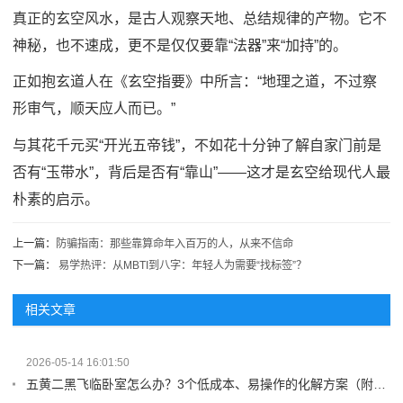
真正的玄空风水，是古人观察天地、总结规律的产物。它不
神秘，也不速成，更不是仅仅要靠“法器”来“加持”的。
正如抱玄道人在《玄空指要》中所言：“地理之道，不过察
形审气，顺天应人而已。”
与其花千元买“开光五帝钱”，不如花十分钟了解自家门前是
否有“玉带水”，背后是否有“靠山”——这才是玄空给现代人最
朴素的启示。
上一篇：
防骗指南：那些靠算命年入百万的人，从来不信命
下一篇：
易学热评：从MBTI到八字：年轻人为需要“找标签”？
相关文章
2026-05-14 16:01:50
五黄二黑飞临卧室怎么办？3个低成本、易操作的化解方案（附原理）