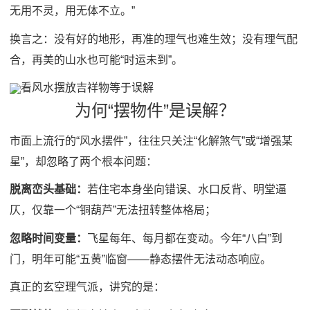
无用不灵，用无体不立。”
换言之：没有好的地形，再准的理气也难生效；没有理气配
合，再美的山水也可能“时运未到”。
看风水摆放吉祥物等于误解
为何“摆物件”是误解？
市面上流行的“风水摆件”，往往只关注“化解煞气”或“增强某
星”，却忽略了两个根本问题：
脱离峦头基础：
若住宅本身坐向错误、水口反背、明堂逼
仄，仅靠一个“铜葫芦”无法扭转整体格局；
忽略时间变量：
飞星每年、每月都在变动。今年“八白”到
门，明年可能“五黄”临窗——静态摆件无法动态响应。
真正的玄空理气派，讲究的是：