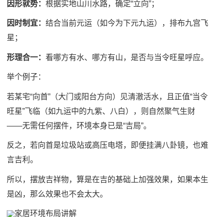
因形就势：
根据实地山川水路，确定“立向”；
因时制宜：
结合当前元运（如今为下元九运），排布九宫飞
星；
形理合一：
看哪方有水、哪方有山，是否与当令旺星呼应。
举个例子：
若某宅“向首”（大门或阳台方向）见清澈活水，且正值“当令
旺星”飞临（如九运中的九紫、八白），则自然聚气生财
——无需任何摆件，环境本身已是“吉局”。
反之，若向首是垃圾站或高压电塔，即便挂满八卦镜，也难
言吉利。
所以，摆放吉祥物，算是在吉的基础上加强效果，如果本生
是凶，那么效果也不会太大。
家居环境布局讲解